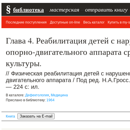
§
библиотека
–
мастерская
–
отправить книгу
Последние поступления
Доступные on-line
Весь каталог
Купить в my-s
Глава 4. Реабилитация детей с н
опорно-двигательного аппарата с
культуры.
// Физическая реабилитация детей с наруше
двигательного аппарата / Под ред. Н.А.Гросс.
— 224 с: ил.
В каталоге:
Дефектология
,
Медицина
Прислано в библиотеку:
1964
Книга