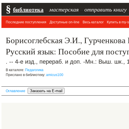
§
библиотека
–
мастерская
–
отправить книгу
Последние поступления
Доступные on-line
Весь каталог
Купить в my-s
Борисоглебская Э.И., Гурченкова 
Русский язык: Пособие для пост
. -- 4-е изд., перераб. и доп. -Мн.: Выш. шк., 
В каталоге:
Педагогика
Прислано в библиотеку:
amicus100
Оглавление