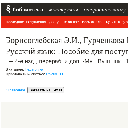
§
библиотека
–
мастерская
–
отправить книгу
Последние поступления
Доступные on-line
Весь каталог
Купить в my-s
Борисоглебская Э.И., Гурченкова 
Русский язык: Пособие для пост
. -- 4-е изд., перераб. и доп. -Мн.: Выш. шк., 
В каталоге:
Педагогика
Прислано в библиотеку:
amicus100
Оглавление