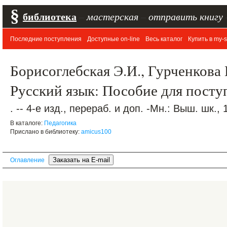
§
библиотека
–
мастерская
–
отправить книгу
Последние поступления
Доступные on-line
Весь каталог
Купить в my-s
Борисоглебская Э.И., Гурченкова 
Русский язык: Пособие для пост
. -- 4-е изд., перераб. и доп. -Мн.: Выш. шк., 
В каталоге:
Педагогика
Прислано в библиотеку:
amicus100
Оглавление