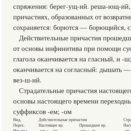
спряжения: берег-ущ-ий. реша-ющ-ий
причастиях, образованных от возвратн
сохраняется: борются — борющийся, с
Действительные причастия прошедш
от основы инфинитива при помощи су
глагола оканчивается на гласный, и -ш
оканчивается на согласный: дышать —
вез-ш-ий.
Страдательные причастия настоящег
основы настоящего времени переходн
суффиксов -ем; -ом
Вид,
Действительные причастия
Стр
Перех.
Настоящее вр.
Прошедшее вр.
Нас
Нес.вид,
-ущ + - ащ
-вш + -ш
-ом