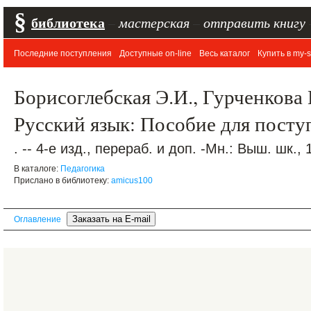
§
библиотека
–
мастерская
–
отправить книгу
Последние поступления
Доступные on-line
Весь каталог
Купить в my-s
Борисоглебская Э.И., Гурченкова 
Русский язык: Пособие для пост
. -- 4-е изд., перераб. и доп. -Мн.: Выш. шк., 
В каталоге:
Педагогика
Прислано в библиотеку:
amicus100
Оглавление