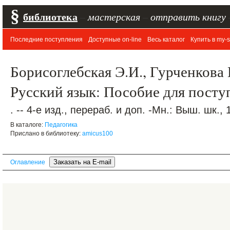
§
библиотека
–
мастерская
–
отправить книгу
Последние поступления
Доступные on-line
Весь каталог
Купить в my-s
Борисоглебская Э.И., Гурченкова 
Русский язык: Пособие для пост
. -- 4-е изд., перераб. и доп. -Мн.: Выш. шк., 
В каталоге:
Педагогика
Прислано в библиотеку:
amicus100
Оглавление