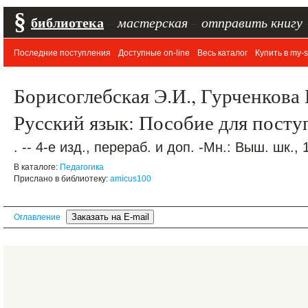
§
библиотека
–
мастерская
–
отправить книгу
Последние поступления
Доступные on-line
Весь каталог
Купить в my-s
Борисоглебская Э.И., Гурченкова 
Русский язык: Пособие для пост
. -- 4-е изд., перераб. и доп. -Мн.: Выш. шк., 
В каталоге:
Педагогика
Прислано в библиотеку:
amicus100
Оглавление