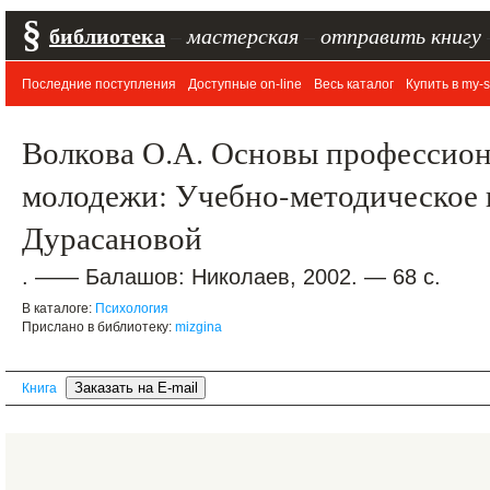
§
библиотека
–
мастерская
–
отправить книгу
Последние поступления
Доступные on-line
Весь каталог
Купить в my-s
Волкова О.А. Основы профессио
молодежи: Учебно-методическое п
Дурасановой
. —— Балашов: Николаев, 2002. — 68 с.
В каталоге:
Психология
Прислано в библиотеку:
mizgina
Книга