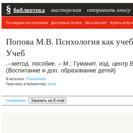
§
библиотека
–
мастерская
–
отправить книгу
Последние поступления
Доступные on-line
Весь каталог
Купить в my-s
Попова М.В. Психология как учеб
Учеб
.--метод. пособие. – М.: Гуманит. изд. центр 
(Воспитание и доп. образование детей)
В каталоге:
Психология
Прислано в библиотеку:
rouck
Оглавление