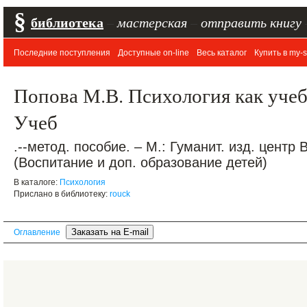
§
библиотека
–
мастерская
–
отправить книгу
Последние поступления
Доступные on-line
Весь каталог
Купить в my-s
Попова М.В. Психология как учеб
Учеб
.--метод. пособие. – М.: Гуманит. изд. центр 
(Воспитание и доп. образование детей)
В каталоге:
Психология
Прислано в библиотеку:
rouck
Оглавление