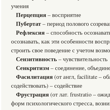
учения
Перцепция
– восприятие
Пубертат
– период полового созрев
Рефлексия
– способность осознават
осознавать, как эти особенности восп
строить свое поведение с учетом воз
Сензитивность
– чувствительность
Сенкритизм
– соединение, объедин
Фасилитация
(от англ, facilitate – 
содействовать) – содействие
Фрустрация
(от лат. frustratio – ож
форм психологического стресса, возн