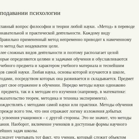
еподавании психологии
 главный вопрос философии и теории любой науки. «Метод» в переводе
познавательной и практической деятельности. Каждому виду
 Правильно примененный метод непременно приводит к намеченному
 то метод был неадекватен цели.
лее сложных видов деятельности и поэтому располагает целой
торые определяются целями и задачами обучения и обуславливаются
чебного предмета и характером учебного материала и теснейшим
ов самой науки. Любая наука, основы которой изучаются в школе,
одами, посредством которых она развивается и складывается. Предмет
одит свое отражение в обучении. Нередко методы науки одинаково
 предмета, так и к методам его изучения (например, в математике:
казательство теорем, методика и техника эксперимента).
тождествлять с методами самой науки или практики. Методы обучения
 прежде всего тем, что они отражают логику изложения добытых
х усвоения учащимися – с другой стороны. Это не значит, что методы
ания. Наоборот, включение учеников в доступные формы научного
нейших задач школы.
следует учитывать тот факт, что ученик, который служит объектом