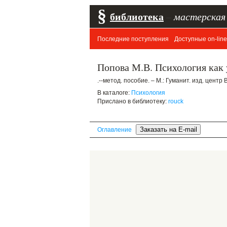
§
библиотека
–
мастерская
Последние поступления
Доступные on-line
Попова М.В. Психология как 
.--метод. пособие. – М.: Гуманит. изд. центр
В каталоге:
Психология
Прислано в библиотеку:
rouck
Оглавление