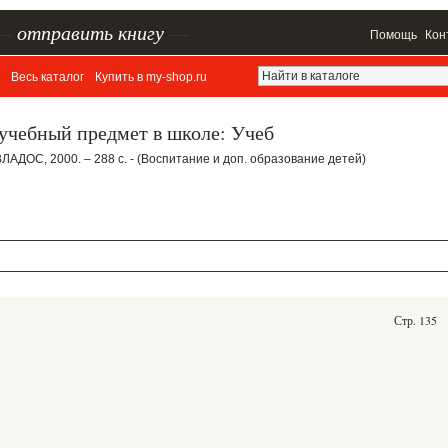
–
отправить книгу
—
Помощь
Кон
Весь каталог
Купить в my-shop.ru
учебный предмет в школе: Учеб
 ВЛАДОС, 2000. – 288 с. - (Воспитание и доп. образование детей)
Стр. 135