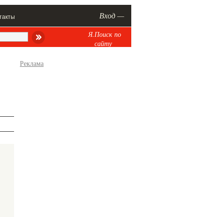
Вход —
такты
Я.Поиск по
сайту
Реклама