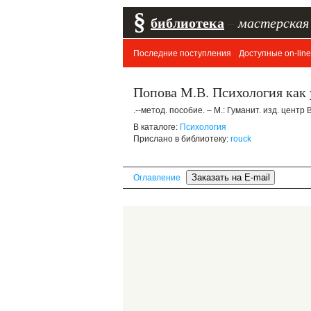
§
библиотека
–
мастерская
Последние поступления
Доступные on-line
Попова М.В. Психология как 
.--метод. пособие. – М.: Гуманит. изд. центр
В каталоге:
Психология
Прислано в библиотеку:
rouck
Оглавление