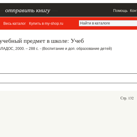
–
отправить книгу
—
Помощь
Кон
Весь каталог
Купить в my-shop.ru
учебный предмет в школе: Учеб
 ВЛАДОС, 2000. – 288 с. - (Воспитание и доп. образование детей)
Стр. 132