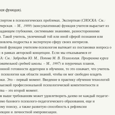
ая функция).
спертом в психологических проблемах. Экспертная (
СНОСКА: См.:
терская. – М., 1989
) (консультативная) функция учителя вырастает из
обладающем глубокими, системными знаниями, разносторонними
. Такой учитель, увлеченный той или иной сферой познания или
 вовлечь подростка в экспертную сферу своих интересов.
тной функции учителем-психологом вытекает из постановки вопроса о
 в рамках авторской концепции. Если мы отказываемся от
: См.: Забродин Ю. М., Попова М. В. Психология. Программа курса
овательной средней школы. – М., 1997
) и поурочных планов,
ной готовности аудитории в обучении, то это означает, что учитель
 психологии как области знаний, чтобы он мог свободно владеть
вки. Это – первый момент. Введение в практику обучения технологий
т высокой профессиональной психологической компетентности и
тва – это второй момент.
м выше требованиям может удовлетворить далеко не каждый педагог-
мимо базового психолого-педагогического образования, еще и
ому поиску, а также развитую способность к рефлексии
пекции и личностной импровизации.