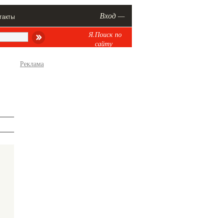
Вход —
такты
Я.Поиск по
сайту
Реклама