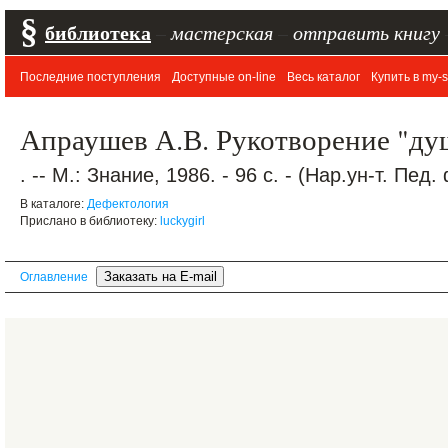
§
библиотека
–
мастерская
–
отправить книгу
Последние поступления
Доступные on-line
Весь каталог
Купить в my-s
Апраушев А.В. Рукотворение "ду
. -- М.: Знание, 1986. - 96 с. - (Нар.ун-т. Пед. 
В каталоге:
Дефектология
Прислано в библиотеку:
luckygirl
Оглавление