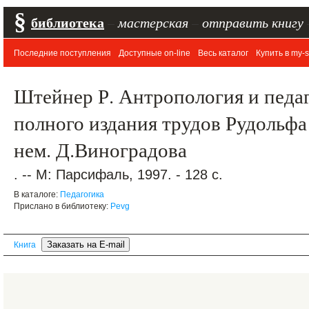
§
библиотека
–
мастерская
–
отправить книгу
Последние поступления
Доступные on-line
Весь каталог
Купить в my-s
Штейнер Р. Антропология и педаг
полного издания трудов Рудольфа
нем. Д.Виноградова
. -- М: Парсифаль, 1997. - 128 с.
В каталоге:
Педагогика
Прислано в библиотеку:
Pevg
Книга