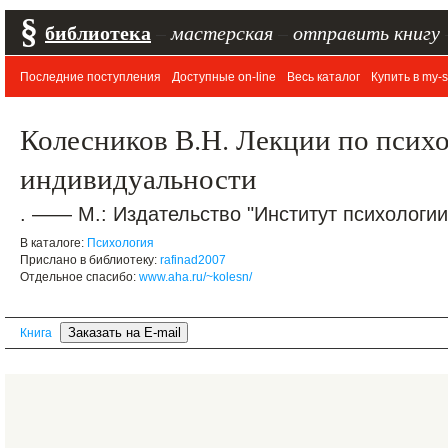
§
библиотека
–
мастерская
–
отправить книгу
Последние поступления
Доступные on-line
Весь каталог
Купить в my-s
Колесников В.Н. Лекции по псих
индивидуальности
. —— М.: Издательство "Институт психологии"
В каталоге:
Психология
Прислано в библиотеку:
rafinad2007
Отдельное спасибо:
www.aha.ru/~kolesn/
Книга