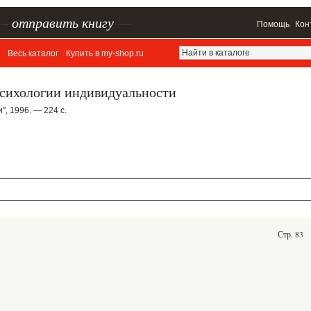
–
отправить книгу
—
Помощь
Кон
Весь каталог
Купить в my-shop.ru
психологии индивидуальности
", 1996. — 224 с.
Стр. 83