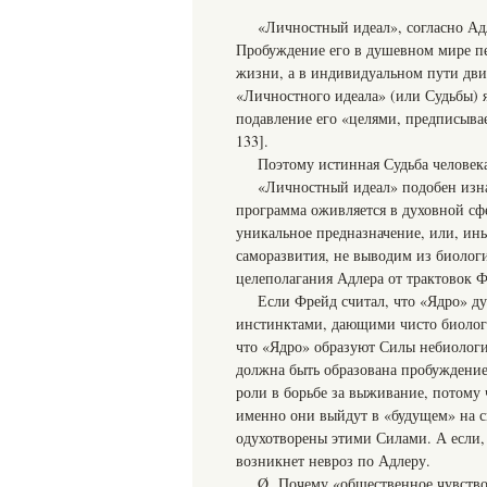
«Личностный идеал», согласно Адл
Пробуждение его в душевном мире пе
жизни, а в индивидуальном пути дв
«Личностного идеала» (или Судьбы) 
подавление его «целями, предписыва
133].
Поэтому истинная Судьба челове
«Личностный идеал» подобен изна
программа оживляется в духовной сфе
уникальное предназначение, или, ин
саморазвития, не выводим из биолог
целеполагания Адлера от трактовок 
Если Фрейд считал, что «Ядро» д
инстинктами, дающими чисто биологи
что «Ядро» образуют Силы небиологич
должна быть образована пробуждение
роли в борьбе за выживание, потому
именно они выйдут в «будущем» на с
одухотворены этими Силами. А если,
возникнет невроз по Адлеру.
Ø Почему «общественное чувство