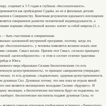
еру, созревает к 3-5 годам в глубинах «бессознательного».
реживается как пробуждение Судьбы, но не в фатальных деталях
ижения к Совершенству. Конечным результатом идеального воплощения
является совершенное развитие человеческой индивидуальности, а
емыми нормами общественной жизни» влечет за собой неврозы [1, с.
ка — быть счастливым и совершенным.
чально заложенной внутренней программе, поэтому, когда эта
ре «бессознательного», у человека появляется желание искать свое
ыми словами. Смысл жизни. Причем этот Смысл, согласно принципу
ической «целесообразности»—в этом и состоит отличие трактовки
Фрейда и Юнга.
ушевного мира образовано Силами биологическими (то есть
ческую целеустремленность), то принцип саморазвития утверждает,
еские, то есть духовные, следовательно, здоровая целеустремленность
м духовных Сил. Духовных потому, что они пока не играли явной
 что они являются эволюционно молодыми Силами «будущего». И
цену эволюции, а биологические инстинкты будут не подавлены, но
 наоборот, биологические инстинкты подавят духовные Силы, то
» является главным признаком пробуждения истинного «Личностного