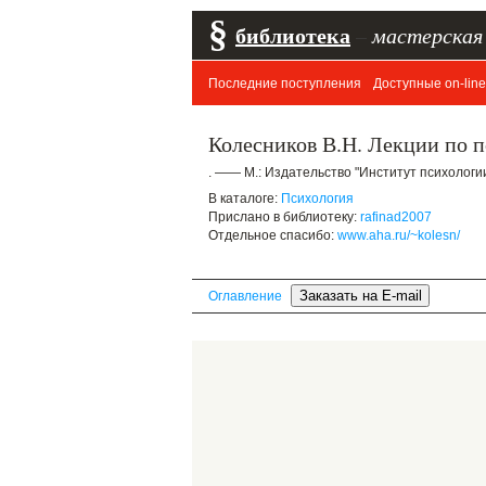
§
библиотека
–
мастерская
Последние поступления
Доступные on-line
Колесников В.Н. Лекции по 
. —— М.: Издательство "Институт психологии
В каталоге:
Психология
Прислано в библиотеку:
rafinad2007
Отдельное спасибо:
www.aha.ru/~kolesn/
Оглавление