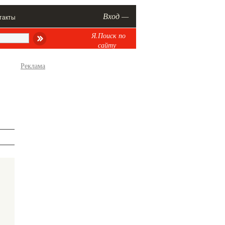
Вход —
такты
Я.Поиск по
сайту
Реклама