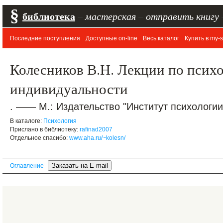
§
библиотека
–
мастерская
–
отправить книгу
Последние поступления
Доступные on-line
Весь каталог
Купить в my-s
Колесников В.Н. Лекции по псих
индивидуальности
. —— М.: Издательство "Институт психологии"
В каталоге:
Психология
Прислано в библиотеку:
rafinad2007
Отдельное спасибо:
www.aha.ru/~kolesn/
Оглавление