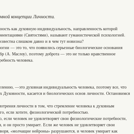
емной концепции Личности.
ность как духовную индивидуальность, направленность которой
иентациями (Святостями), называют гуманистической психологией.
 известна слишком давно и в чем тут новизна?
логии — это то, что появились серьезные биологические основания
обр (А. Маслоу), поэтому доброта — это не только нравственное
ребность человека.
елению, —это духовная индивидуальность человека, поэтому все, что
х Духовности, касается и биологических основ личности. Остановимся
мотрения личности в том, что стремление человека к духовным
его, если хотите, физиологической потребностью.
то, если человек не удовлетворяет свои физиологические потребности,
я, и он просто умирает. Если же человек не удовлетворяет свои
оворя, «молчащие нейроны» разрушаются, и человек умирает как