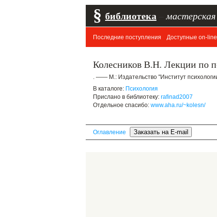
§
библиотека
–
мастерская
Последние поступления
Доступные on-line
Колесников В.Н. Лекции по 
. —— М.: Издательство "Институт психологии
В каталоге:
Психология
Прислано в библиотеку:
rafinad2007
Отдельное спасибо:
www.aha.ru/~kolesn/
Оглавление