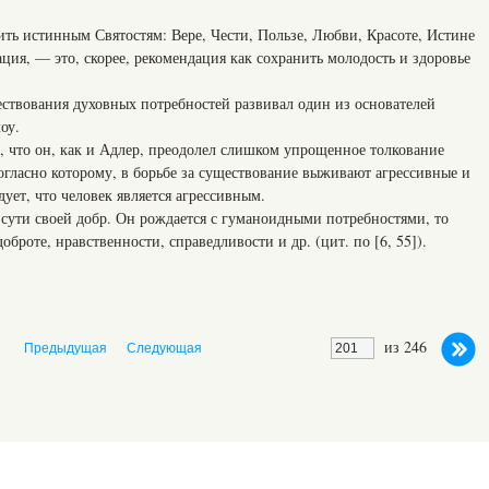
ть истинным Святостям: Вере, Чести, Пользе, Любви, Красоте, Истине
ация, — это, скорее, рекомендация как сохранить молодость и здоровье
ствования духовных потребностей развивал один из основателей
оу.
, что он, как и Адлер, преодолел слишком упрощенное толкование
огласно которому, в борьбе за существование выживают агрессивные и
ует, что человек является агрессивным.
 сути своей добр. Он рождается с гуманоидными потребностями, то
оброте, нравственности, справедливости и др. (цит. по [6, 55]).
из 246
Предыдущая
Следующая