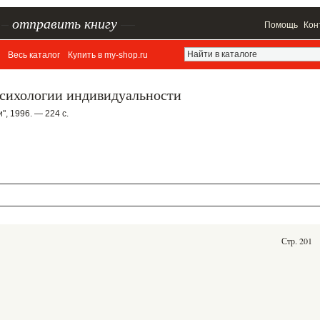
–
отправить книгу
—
Помощь
Кон
Весь каталог
Купить в my-shop.ru
психологии индивидуальности
", 1996. — 224 с.
Стр. 201