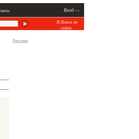
Вход —
такты
Я.Поиск по
сайту
Реклама