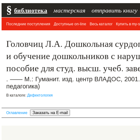
§
библиотека
–
мастерская
–
отправить книгу
Последние поступления
Доступные on-line
Весь каталог
Купить в my-s
Головчиц Л.А. Дошкольная сурдо
и обучение дошкольников с нару
пособие для студ. высш. учеб. за
. —— М.: Гуманит. изд. центр ВЛАДОС, 2001
педагогика)
В каталоге:
Дефектология
Оглавление