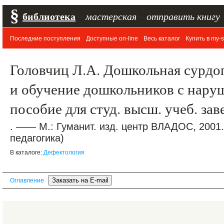
§
библиотека
–
мастерская
–
отправить книгу
Последние поступления
Доступные on-line
Весь каталог
Купить в my-s
Головчиц Л.А. Дошкольная сурдо
и обучение дошкольников с нару
пособие для студ. высш. учеб. за
. —— М.: Гуманит. изд. центр ВЛАДОС, 2001
педагогика)
В каталоге:
Дефектология
Оглавление