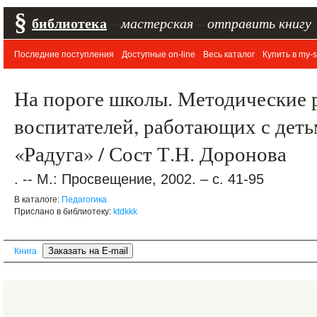
§
библиотека
–
мастерская
–
отправить книгу
Последние поступления
Доступные on-line
Весь каталог
Купить в my-s
На пороге школы. Методические 
воспитателей, работающих с деть
«Радуга» / Сост Т.Н. Доронова
. -- М.: Просвещение, 2002. – с. 41-95
В каталоге:
Педагогика
Прислано в библиотеку:
ktdkkk
Книга