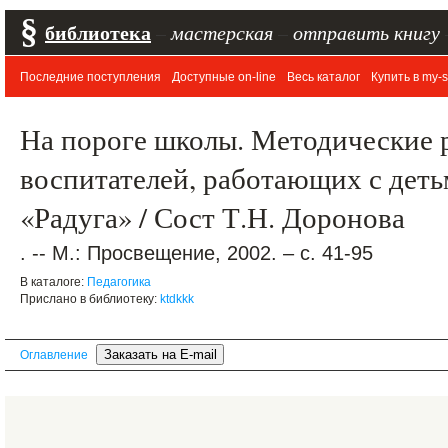
§
библиотека
–
мастерская
–
отправить книгу
Последние поступления
Доступные on-line
Весь каталог
Купить в my-s
На пороге школы. Методические 
воспитателей, работающих с деть
«Радуга» / Сост Т.Н. Доронова
. -- М.: Просвещение, 2002. – с. 41-95
В каталоге:
Педагогика
Прислано в библиотеку:
ktdkkk
Оглавление