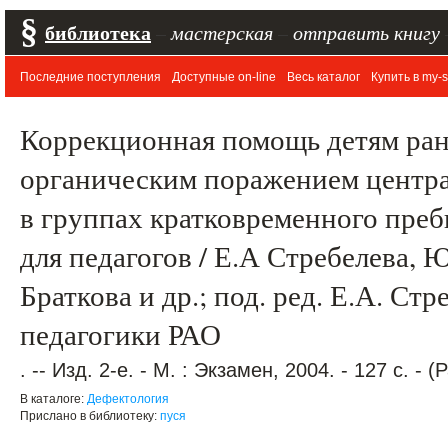
§
библиотека
–
мастерская
–
отправить книгу
Последние поступления
Доступные on-line
Весь каталог
Купить в my-s
Коррекционная помощь детям ранн
органическим поражением центр
в группах кратковременного преб
для педагогов / Е.А Стребелева, 
Браткова и др.; под. ред. Е.А. Стр
педагогики РАО
. -- Изд. 2-е. - М. : Экзамен, 2004. - 127 с. -
В каталоге:
Дефектология
Прислано в библиотеку:
пуся