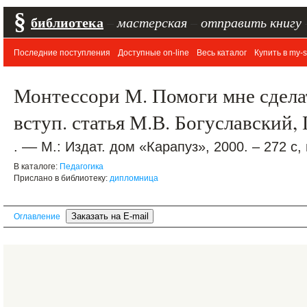
§
библиотека
–
мастерская
–
отправить книгу
Последние поступления
Доступные on-line
Весь каталог
Купить в my-s
Монтессори М. Помоги мне сделать
вступ. статья М.В. Богуславский, 
. –– М.: Издат. дом «Карапуз», 2000. – 272 с,
В каталоге:
Педагогика
Прислано в библиотеку:
дипломница
Оглавление