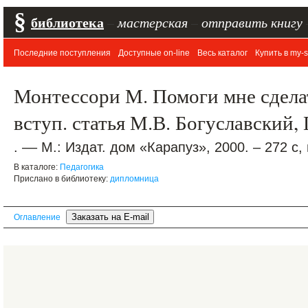
§
библиотека
–
мастерская
–
отправить книгу
Последние поступления
Доступные on-line
Весь каталог
Купить в my-s
Монтессори М. Помоги мне сделать
вступ. статья М.В. Богуславский, 
. –– М.: Издат. дом «Карапуз», 2000. – 272 с,
В каталоге:
Педагогика
Прислано в библиотеку:
дипломница
Оглавление