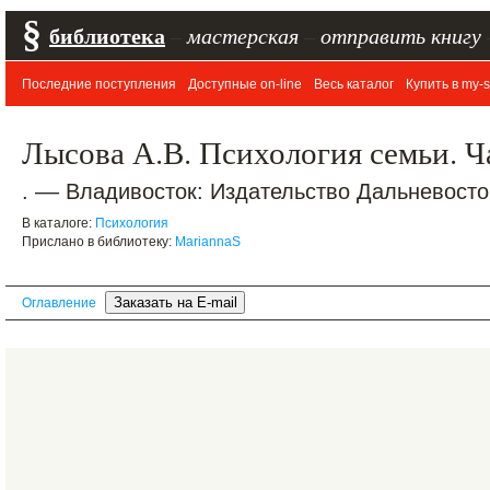
§
библиотека
–
мастерская
–
отправить книгу
Последние поступления
Доступные on-line
Весь каталог
Купить в my-s
Лысова А.В. Психология семьи. Ч
. –– Владивосток: Издательство Дальневосто
В каталоге:
Психология
Прислано в библиотеку:
MariannaS
Оглавление