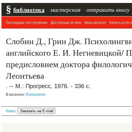
§
библиотека
–
мастерская
–
отправить книгу
Последние поступления
Доступные on-line
Весь каталог
Купить в my-s
Слобин Д., Грин Дж. Психолингви
английского Е. И. Негневицкой/ 
предисловием доктора филологиче
Леонтьева
. -- М.: Прогресс, 1976. - 336 с.
В каталоге:
Психология
Книга