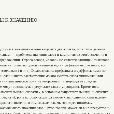
Ы К ЗНАЧЕНИЮ
ходов к значению можно выделить два аспекта, хотя такое деление
ельным, — проблемы зна­чения слова и компонентов этого значения и
предложении. Строго говоря, «слово» не является единицей языкового
тоять не только из одной зна­чимой единицы (например, «стол»), но
 («столовые») и т. д. Следовательно, преффиксы и суффиксы сами по
для целей нашего рассмотрения можно считать слова минимальными
е лингвистическое понятие «морфема»), иг­норируя те трудные
е могут возникнуть в результате такого упрощения. Кроме того,
намена­тельными словами», в основном существительными, и опустить
предлоги), роль которых сводится скорее к выполнению синтаксиче­
цитного значения в том смысле, как мы это здесь понимаем.
енотативного
зна­чения слов. Грубо говоря: может ли мир предметов и
зыка, быть раз­бит на ряд признаков, или параметров, которые могут