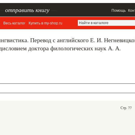
–
отправить книгу
—
Помощь
Кон
Весь каталог
Купить в my-shop.ru
нгвистика. Перевод с английского Е. И. Негневицко
дисловием доктора филологических наук А. А.
Стр. 77