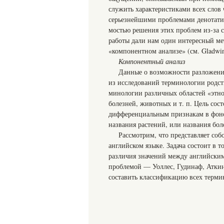
служить характеристиками всех слов 
серьезнейшими проблемами денотатив
мостью решения этих проблем из-за 
ра­боты дали нам один интересный ме
«компо­нентном анализе» (см. Gladwin
Компонентный анализ
Данные о возможности разложения
из исследований терминологии родств
минологии различных областей «этнон
болезней, животных и т. п. Цель со
диф­ференциальным признакам в фоно
названия растений, или названия бол
Рассмотрим, что представляет со
английском языке. Задача состоит в т
различия значений между английским
проблемой — Уоллес, Гудинаф, Аткин
составить класси­фикацию всех терми