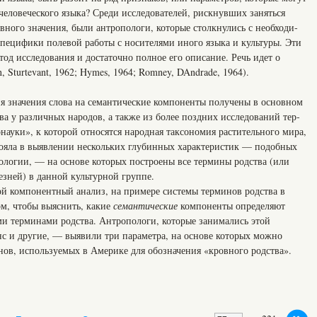
человеческого языка? Среди исследователей, рискнувших заняться
ного значения, были антропологи, которые столкнулись с необходи­
специфики полевой работы с носителями иного языка и культуры. Эти
тод исследования и достаточно полное его описание. Речь идет о
, Sturtevant, 1962; Hymes, 1964; Romney, DAndrade, 1964).
 значения слова на семантические компоненты получены в основном
а у различных наро­дов, а также из более поздних исследований тер­
ауки», к которой относятся народная таксономия растительного мира,
стояла в выявлении нескольких глубинных характеристик — подобных
логии, — на основе которых построены все термины родства (или
езней) в данной культурной группе.
бой компонентный анализ, на примере системы терминов родства в
ом, чтобы выяснить, какие
семантические
компоненты определяют
и терминами родства. Антропологи, которые занимались этой
с и другие, — выявили три параметра, на основе которых можно
нов, используемых в Америке для обозначения «кровного родства».