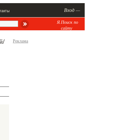
Вход —
такты
Я.Поиск по
сайту
й/
Реклама