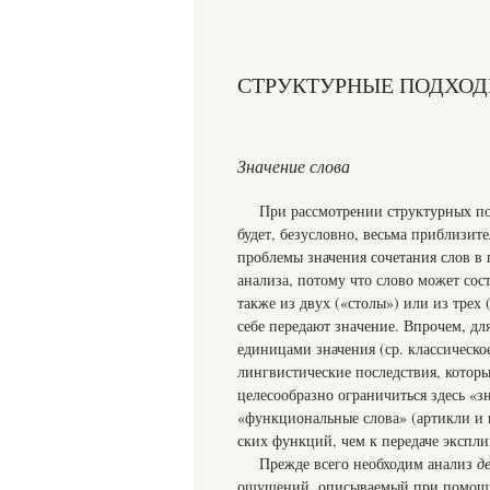
СТРУКТУРНЫЕ ПОДХОД
Значение слова
При рассмотрении структурных под
будет, безусловно, весьма приблизит
проблемы значения сочетания слов в 
анализа, по­тому что слово может сос
также из двух («столы») или из трех
себе передают зна­чение. Впрочем, 
единицами значения (ср. классическо
лингвистические последствия, кото­ры
целесообразно ограничиться здесь «з
«функциональные слова» (артикли и 
ских функций, чем к передаче экспли
Прежде всего необходим анализ
д
ощущений, описываемый при помощи я