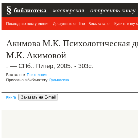
§
библиотека
–
мастерская
–
отправить книгу
Последние поступления
Доступные on-line
Весь каталог
Купить в my-s
Акимова М.К. Психологическая ди
М.К. Акимовой
. –– СПб.: Питер, 2005. - 303с.
В каталоге:
Психология
Прислано в библиотеку:
Гульнасика
Книга