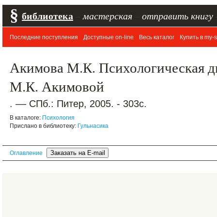
§
библиотека
–
мастерская
–
отправить книгу
Последние поступления
Доступные on-line
Весь каталог
Купить в my-s
Акимова М.К. Психологическая ди
М.К. Акимовой
. –– СПб.: Питер, 2005. - 303с.
В каталоге:
Психология
Прислано в библиотеку:
Гульнасика
Оглавление