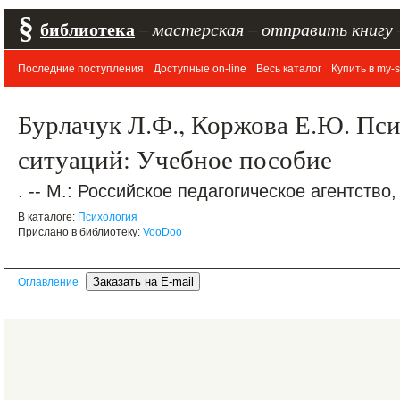
§
библиотека
–
мастерская
–
отправить книгу
Последние поступления
Доступные on-line
Весь каталог
Купить в my-s
Бурлачук Л.Ф., Коржова Е.Ю. Пс
ситуаций: Учебное пособие
. -- М.: Российское педагогическое агентство, 
В каталоге:
Психология
Прислано в библиотеку:
VooDoo
Оглавление