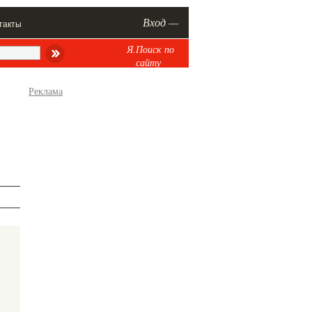
Вход —
такты
Я.Поиск по
сайту
Реклама