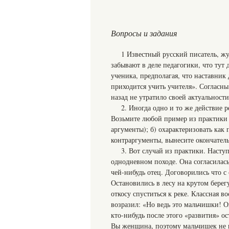
Вопросы и задания
1 Известный русский писатель, жу
забывают в деле педагогики, что тут 
ученика, предполагая, что наставник
приходится учить учителя». Согласны
назад не утратило своей актуальности
2. Иногда одно и то же действие 
Возьмите любой пример из практики и
аргументы); б) охарактеризовать как
контраргументы, вынесите окончател
3. Вот случай из практики. Наст
однодневном походе. Она согласилась
чей-нибудь отец. Договорились что с 
Остановились в лесу на крутом берег
откосу спуститься к реке. Классная 
возразил: «Но ведь это мальчишки! 
кто-нибудь после этого «развития» ос
Вы женщина, поэтому мальчишек не п