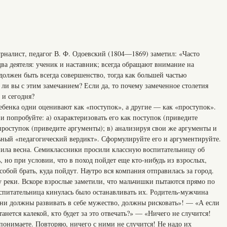
рналист, педагог В. Ф. Одоевский (1804—1869) заметил: «Часто
два деятеля: ученик и наставник; всегда обращают внимание на
 должен быть всегда совершенство, тогда как большей частью
 ли вы с этим замечанием? Если да, то почему замеченное столетия
 и сегодня?
ребенка одни оценивают как «поступок», а другие — как «проступок».
 попробуйте: а) охарактеризовать его как поступок (приведите
 проступок (приведите аргументы); в) анализируя свои же аргументы и
ьный «педагогический вердикт». Сформулируйте его и аргументируйте.
упила весна. Семиклассники просили классную воспитательницу об
, но при условии, что в поход пойдет еще кто-нибудь из взрослых,
собой брать, куда пойдут. Наутро вся компания отправилась за город.
у реки. Вскоре взрослые заметили, что мальчишки пытаются прямо по
воспитательница кинулась было останавливать их. Родитель-мужчина
Они должны развивать в себе мужество, должны рисковать»! — «А если
танется калекой, кто будет за это отвечать?» — «Ничего не случится!
онимаете. Повторяю, ничего с ними не случится! Не надо их