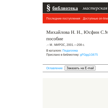
§
библиотека
–
мастерская
Последние поступления
Доступные on-line
Михайлова Н. Н., Юсфин С.М
пособие
.-- М.: МИРОС, 2001.—208 с.
В каталоге:
Педагогика
Прислано в библиотеку:
gFGgg1G675
Оглавление