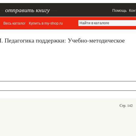
–
отправить книгу
—
Помощь
Кон
Весь каталог
Купить в my-shop.ru
. Педагогика поддержки: Учебно-методическое
Стр. 142