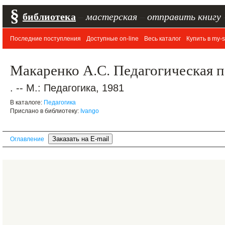
§
библиотека
–
мастерская
–
отправить книгу
Последние поступления
Доступные on-line
Весь каталог
Купить в my-s
Макаренко А.С. Педагогическая 
. -- М.: Педагогика, 1981
В каталоге:
Педагогика
Прислано в библиотеку:
Ivango
Оглавление