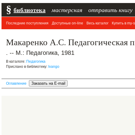
§
библиотека
–
мастерская
–
отправить книгу
Последние поступления
Доступные on-line
Весь каталог
Купить в my-s
Макаренко А.С. Педагогическая 
. -- М.: Педагогика, 1981
В каталоге:
Педагогика
Прислано в библиотеку:
Ivango
Оглавление