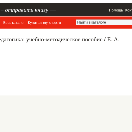
–
отправить книгу
—
Помощь
Кон
Весь каталог
Купить в my-shop.ru
дагогика: учебно-методическое пособие / Е. А.