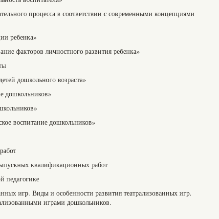
тельного процесса в соответствии с современными концепциями
ции ребенка»
вание факторов личностного развития ребенка»
ты
детей дошкольного возраста»
ие дошкольников»
ошкольников»
ское воспитание дошкольников»
работ
выпускных квалификационных работ
й педагогике
анных игр. Виды и особенности развития театрализованных игр.
рализованными играми дошкольников.