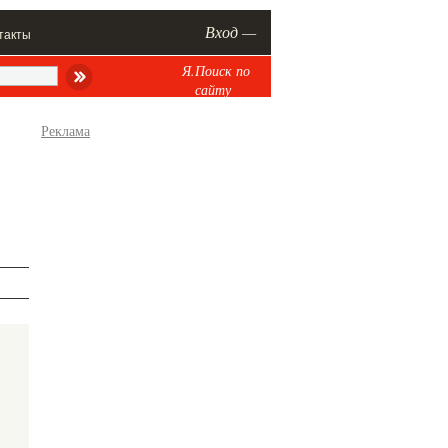
Вход —
такты
Я.Поиск по
сайту
Реклама