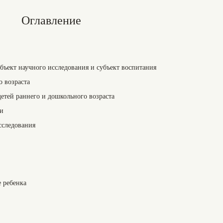
Оглавление
бъект научного исследования и субъект воспитания
о возраста
детей раннего и дошкольного возраста
ти
сследования
е ребенка