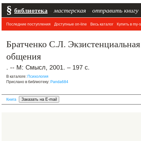
§
библиотека
–
мастерская
–
отправить книгу
Последние поступления
Доступные on-line
Весь каталог
Купить в my-s
Братченко С.Л. Экзистенциальная
общения
. -- М: Смысл, 2001. – 197 с.
В каталоге:
Психология
Прислано в библиотеку:
Panda684
Книга