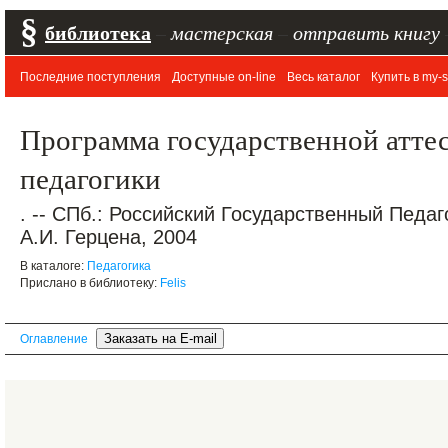
§
библиотека
–
мастерская
–
отправить книгу
Последние поступления
Доступные on-line
Весь каталог
Купить в my-s
Программа государственной аттес
педагогики
. -- СПб.: Российский Государственный Педа
А.И. Герцена, 2004
В каталоге:
Педагогика
Прислано в библиотеку:
Felis
Оглавление