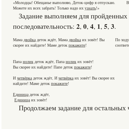
«Молодцы! Обещанье выполняю, Деток-цифр я отпускаю.
В
Можете их всех забрать! Только надо их
узнать
!»
Задание выполняем для пройденных 
2
0
4
1
5
3
последовательность:
,
,
,
,
,
.
Мама
двойка
деток ждёт, Мама
двойка
их зовёт! Вы
По ходу
скорее их найдите! Маме деток
покажите
!
соответ
Папа
нолик
деток ждёт, Папа
нолик
их зовёт!
Вы скорее их найдите! Папе деток
покажите
!
И
четвёрка
деток ждёт, И
четвёрка
их зовёт! Вы скорее их
найдите! Маме деток
покажите
!
Единица
деток ждёт,
Единица
их зовёт!
Продолжаем задание для остальных 