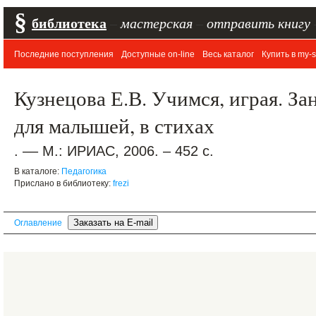
§
библиотека
–
мастерская
–
отправить книгу
Последние поступления
Доступные on-line
Весь каталог
Купить в my-s
Кузнецова Е.В. Учимся, играя. За
для малышей, в стихах
. –– М.: ИРИАС, 2006. – 452 с.
В каталоге:
Педагогика
Прислано в библиотеку:
frezi
Оглавление