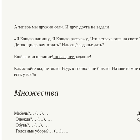
А теперь мы дружно
сели
. И друг друга не задели!
«Я Кощею напишу, Я Кощею расскажу, Что встречаются на свете 
Деток–цифр вам отдать? Иль ещё заданье дать?
Ещё вам испытание!
последнее
задание!
Как живёте вы, не знаю, Ведь в гостях я не бываю. Назовите мне 
есть у вас?»
Множества
Мебель
?… (…), …
Д
Одежда
?… (…), …
о
Обувь
?… (…), …
Головные уборы?… (…), …