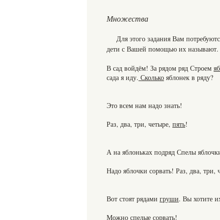
Множества
Для этого задания Вам потребуют
дети с Вашей помощью их называют.
В сад войдём! За рядом ряд Строем
я
сада я иду.
Сколько
яблонек в ряду?
Это всем нам надо знать!
Раз, два, три, четыре,
пять
!
А на яблоньках подряд Спелы яблочки
Надо яблочки сорвать! Раз, два, три,
Вот стоят рядами
груши
. Вы хотите 
Можно спелые сорвать!