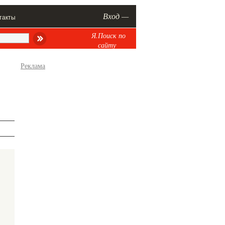
Вход —
такты
Я.Поиск по
сайту
Реклама