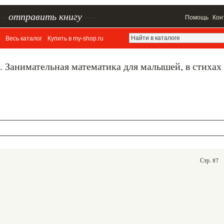
–
отправить книгу
—
Помощь
Кон
Весь каталог
Купить в my-shop.ru
я. Занимательная математика для малышей, в стихах
Стр. 87