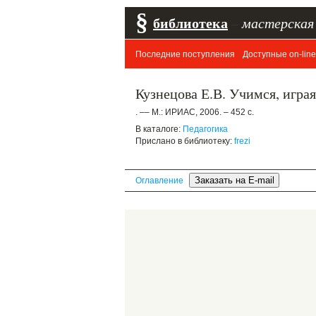
§
библиотека
–
мастерская
Последние поступления
Доступные on-line
Кузнецова Е.В. Учимся, игра
. –– М.: ИРИАС, 2006. – 452 с.
В каталоге:
Педагогика
Прислано в библиотеку:
frezi
Оглавление