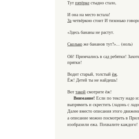
Тут
пятёрке
стыдно стало,
И она на место встала!
За
четвёркою стоит И тихонько говори
«Здесь бананы не растут.
Сколько
же бананов тут?»... (ноль)
Ой! Примчались в сад ребятки! Захот
прятки!
Водит старый, толстый
ёж
.
Ёж! Детей ты не найдешь!
Вот
такой
смотрите ёж!
Внимание!
Если по тексту надо и
выпрямить и скрестить (ладонь с лад
Далее вместо описания этого движен
а описание можно посмотреть в Прил
изобразили ежа. Похвалите каждого!