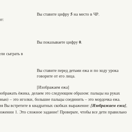
5
Вы ставите цифру
на место в ЧР.
т:
0
Вы показываете цифру
.
ели сыграть в
Вы ставите перед детьми ежа и по ходу урока
говорите от его лица.
[Изображаем ежа]
зображать ёжика, делаем это следующим образом: пальцы на руках
онью) – это иголки, большие пальцы соединить – это мордочка ежа.
ия Вы встретите в квадратных скобках выражение:
[Изображаем ежа]
,
ожении 1. Это сложное задание! Проверьте, чтобы все дети правильно