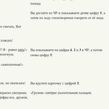
пальца.
5
Вы достаёте из ЧР и показываете детям цифру
, а
затем по ходу стихотворения говорите от её лица.
е считать, Всё
 плясать!
Я? Я - ровно
пять
!»
4
2
3
Вы показываете на цифры
,
и
в ЧР, а потом
изогнула.
5
снова цифру
.
ь симпатичная!»
ло, не свалилась!
5
Вы крутите карточку с цифрой
.
Напрасно смотришь
«Грозим» пятёрке указательным пальцем.
Цифры все, дружок,