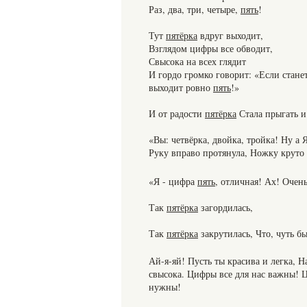
Раз, два, три, четыре,
пять
!
Тут
пятёрка
вдруг выходит,
Взглядом цифры все обводит,
Свысока на всех глядит
И гордо громко говорит: «Если станет
выходит ровно
пять
!»
И от радости
пятёрка
Стала прыгать и
«Вы: четвёрка, двойка, тройка! Ну а 
Руку вправо протянула, Ножку круто 
«Я - цифра
пять
, отличная! Ах! Очен
Так
пятёрка
загордилась,
Так
пятёрка
закрутилась, Что, чуть бы
Ай-я-яй! Пусть ты красива и легка, 
свысока. Цифры все для нас важны! 
нужны!