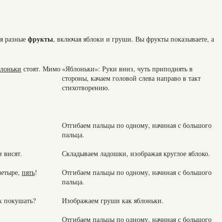
фрукты
ся разные
, включая яблоки и груши. Вы фрукты показываете, а
блоньки
стоят. Мимо
«Яблоньки»: Руки вниз, чуть приподнять в
стороны, качаем головой слева направо в такт
стихотворению.
Отгибаем пальцы по одному, начиная с большого
пальца.
 висят.
Складываем ладошки, изображая круглое яблоко.
 четыре,
пять
!
Отгибаем пальцы по одному, начиная с большого
пальца.
их покушать?
Изображаем груши как яблоньки.
Отгибаем пальцы по одному, начиная с большого