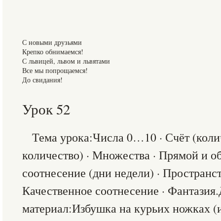
С новыми друзьями
Крепко обнимаемся!
С львицей, львом и львятами
Все мы попрощаемся!
До свидания!
Урок 52
Тема урока:Числа 0…10 · Счёт (коли
количество) · Множества · Прямой и о
соотнесение (дни недели) · Пространс
Качественное соотнесение · Фантази
материал:Избушка на курьих ножках (