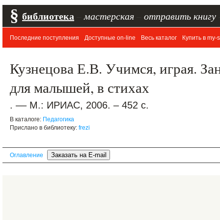
§
библиотека
–
мастерская
–
отправить книгу
Последние поступления
Доступные on-line
Весь каталог
Купить в my-s
Кузнецова Е.В. Учимся, играя. За
для малышей, в стихах
. –– М.: ИРИАС, 2006. – 452 с.
В каталоге:
Педагогика
Прислано в библиотеку:
frezi
Оглавление