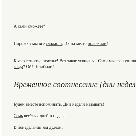
А
сами
сможете?
…
Пирожки мы все
сложили
, Их на место
положили
!
К чаю есть ещё печенье! Вот такое угощенье! Сами мы его купили
когда
? Ой! Позабыли!
Временное соотнесение (дни недел
Будем вместе
вспоминать
,
Дни
недели
называть!
Семь
весёлых дней в неделе.
В
понедельник
мы дудели,