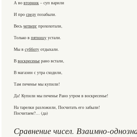
А во
вторник
– суп варили
И про
среду
позабыли.
Весь
четверг
прохохотали,
Только в
пятницу
устали.
Мы в
субботу
отдыхали.
В
воскресенье
рано встали,
В магазин с утра сходили,
Там печенье мы купили!
Да! Купили мы печенье Рано утром в воскресенье!
На тарелки разложили, Посчитать его забыли!
Посчитаем?… (да)
Сравнение чисел. Взаимно-одноз