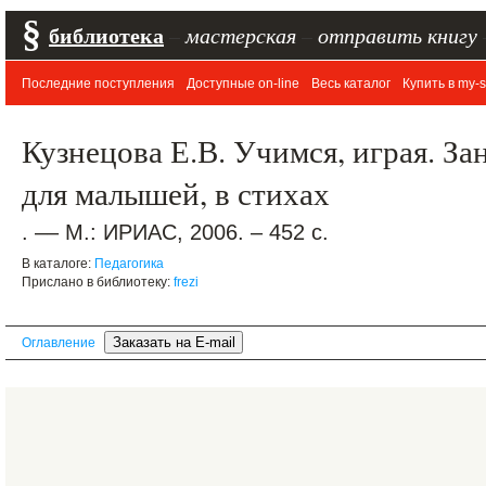
§
библиотека
–
мастерская
–
отправить книгу
Последние поступления
Доступные on-line
Весь каталог
Купить в my-s
Кузнецова Е.В. Учимся, играя. За
для малышей, в стихах
. –– М.: ИРИАС, 2006. – 452 с.
В каталоге:
Педагогика
Прислано в библиотеку:
frezi
Оглавление