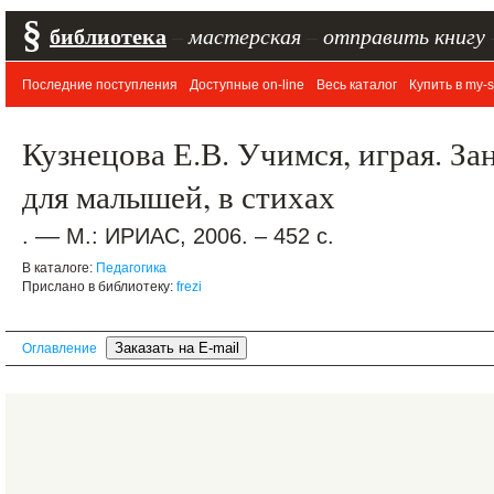
§
библиотека
–
мастерская
–
отправить книгу
Последние поступления
Доступные on-line
Весь каталог
Купить в my-s
Кузнецова Е.В. Учимся, играя. За
для малышей, в стихах
. –– М.: ИРИАС, 2006. – 452 с.
В каталоге:
Педагогика
Прислано в библиотеку:
frezi
Оглавление