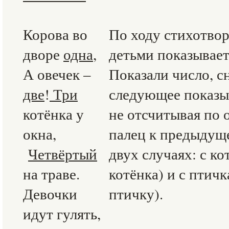
Корова во
По ходу стихотвор
дворе
одна
,
детьми показывает
А овечек –
Показали число, с
две
!
Три
следующее показыв
котёнка у
не отсчитывая по 
окна,
палец к предыдуще
Четвёртый
двух случаях: с ко
на траве.
котёнка) и с птич
Девочки
птичку).
идут гулять,