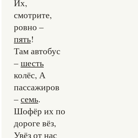
Их,
смотрите,
ровно –
пять
!
Там автобус
–
шесть
колёс, А
пассажиров
–
семь
.
Шофёр их по
дороге вёз,
Увёз от нас