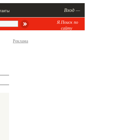
Вход —
такты
Я.Поиск по
сайту
Реклама