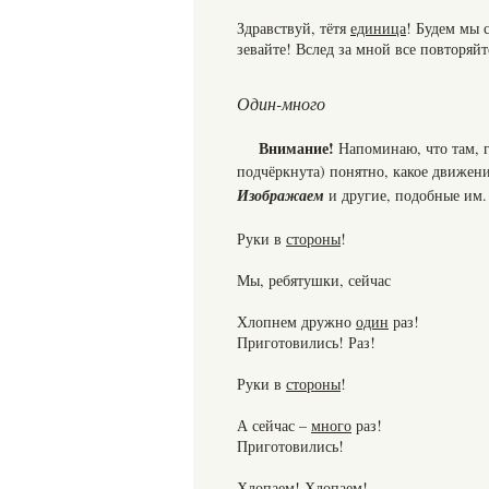
Здравствуй, тётя
единица
! Будем мы 
зевайте! Вслед за мной все повторяйт
Один-много
Внимание!
Напоминаю, что там, г
подчёркнута) понятно, какое движени
Изображаем
и другие, подобные им.
Руки в
стороны
!
Мы, ребятушки, сейчас
Хлопнем дружно
один
раз!
Приготовились! Раз!
Руки в
стороны
!
А сейчас –
много
раз!
Приготовились!
Хлопаем! Хлопаем!