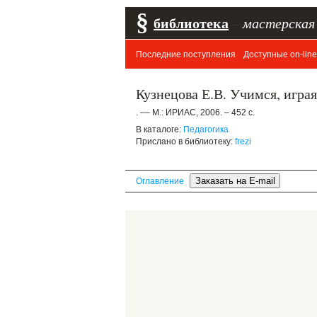
§
библиотека
–
мастерская
Последние поступления
Доступные on-line
Кузнецова Е.В. Учимся, игра
. –– М.: ИРИАС, 2006. – 452 с.
В каталоге:
Педагогика
Прислано в библиотеку:
frezi
Оглавление