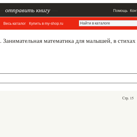
–
отправить книгу
—
Помощь
Кон
Весь каталог
Купить в my-shop.ru
я. Занимательная математика для малышей, в стихах
Стр. 15