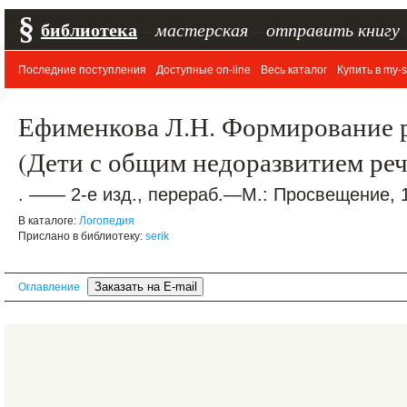
§
библиотека
–
мастерская
–
отправить книгу
Последние поступления
Доступные on-line
Весь каталог
Купить в my-s
Ефименкова Л.Н. Формирование р
(Дети с общим недоразвитием речи
. —— 2-е изд., перераб.—М.: Просвещение, 1
В каталоге:
Логопедия
Прислано в библиотеку:
serik
Оглавление