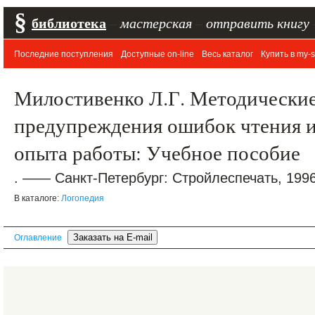
§
библиотека
–
мастерская
–
отправить книгу
Последние поступления
Доступные on-line
Весь каталог
Купить в my-s
Милостивенко Л.Г. Методические
предупреждения ошибок чтения и 
опыта работы: Учебное пособие
. —— Санкт-Петербург: Стройлеспечать, 1996
В каталоге:
Логопедия
Оглавление