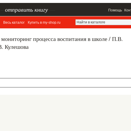
–
отправить книгу
—
Помощь
Кон
Весь каталог
Купить в my-shop.ru
 мониторинг процесса воспитания в школе / П.В.
В. Кулешова