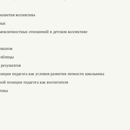
развития коллектива
ных
 межличностных отношений в детском коллективе
льтатов
таблицы
результатов
зиции педагога как условия развития личности школьника
ной позиции педагога как воспитателя
стика