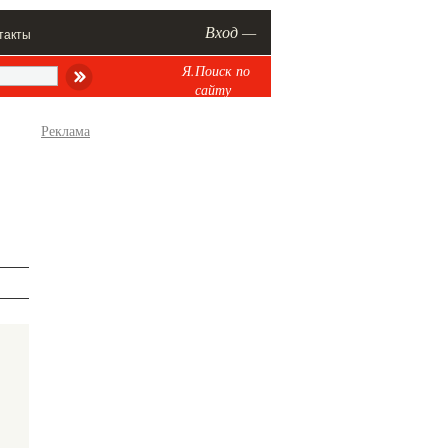
Вход —
такты
Я.Поиск по
сайту
Реклама