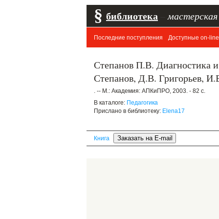
§
библиотека
–
мастерская
Последние поступления
Доступные on-line
Степанов П.В. Диагностика и
Степанов, Д.В. Григорьев, И.
. -- М.: Академия: АПКиПРО, 2003. - 82 c.
В каталоге:
Педагогика
Прислано в библиотеку:
Elena17
Книга