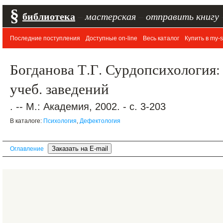
§
библиотека
–
мастерская
–
отправить книгу
Последние поступления
Доступные on-line
Весь каталог
Купить в my-s
Богданова Т.Г. Сурдопсихология: 
учеб. заведений
. -- М.: Академия, 2002. - с. 3-203
В каталоге:
Психология
,
Дефектология
Оглавление