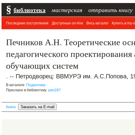
§
библиотека
–
мастерская
–
отправить книгу
Последние поступления
Доступные on-line
Весь каталог
Купить в my-s
Печников А.Н. Теоретические ос
педагогического проектирования
обучающих систем
. -- Петродворец: ВВМУРЭ им. А.С.Попова, 19
В каталоге:
Педагогика
Прислано в библиотеку:
pan287
Книга