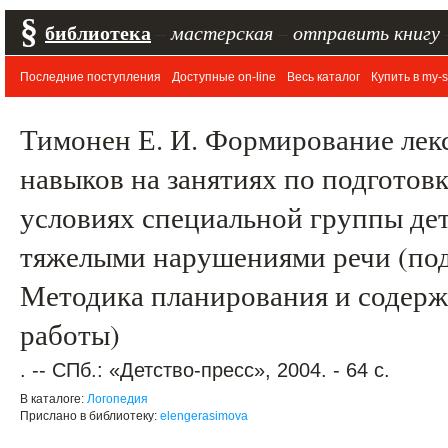
§
библиотека
–
мастерская
–
отправить книгу
Последние поступления
Доступные on-line
Весь каталог
Купить в my-s
Тимонен Е. И. Формирование лек
навыков на занятиях по подготовк
условиях специальной группы детс
тяжелыми нарушениями речи (под
Методика планирования и содерж
работы)
. -- СПб.: «Детство-пресс», 2004. - 64 с.
В каталоге:
Логопедия
Прислано в библиотеку:
elengerasimova