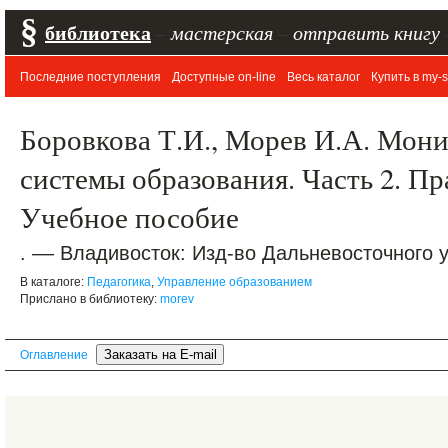
§
библиотека
–
мастерская
–
отправить книгу
Последние поступления
Доступные on-line
Весь каталог
Купить в my-s
Боровкова Т.И., Морев И.А. Мони
системы образования. Часть 2. Пр
Учебное пособие
. –– Владивосток: Изд-во Дальневосточного у
В каталоге:
Педагогика
,
Управление образованием
Прислано в библиотеку:
morev
Оглавление